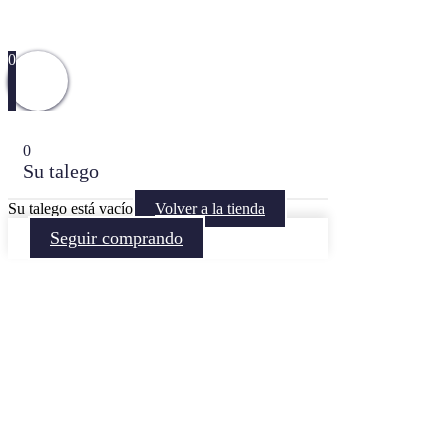
0
0
Su talego
Su talego está vacío
Volver a la tienda
Seguir comprando