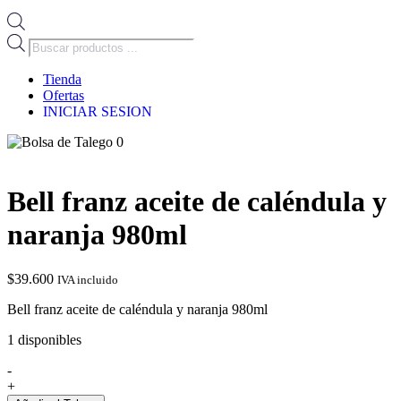
Búsqueda
de
productos
Tienda
Ofertas
INICIAR SESION
0
Bell franz aceite de caléndula y
naranja 980ml
$
39.600
IVA incluido
Bell franz aceite de caléndula y naranja 980ml
1 disponibles
-
Bell
+