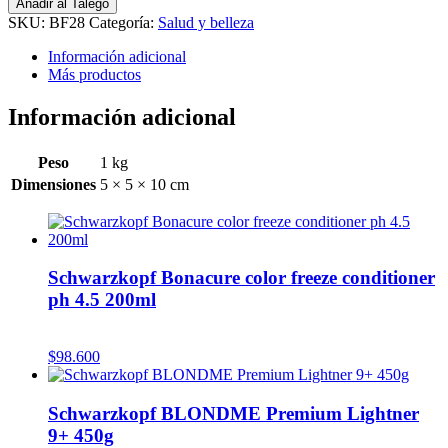
franz
Añadir al Talego
aceite
SKU:
BF28
Categoría:
Salud y belleza
de
caléndula
Información adicional
y
Más productos
naranja
980ml
Información adicional
cantidad
Peso
1 kg
Dimensiones
5 × 5 × 10 cm
Schwarzkopf Bonacure color freeze conditioner
ph 4.5 200ml
$
98.600
Schwarzkopf BLONDME Premium Lightner
9+ 450g