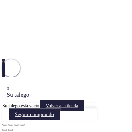
0
0
Su talego
Su talego está vacío
Volver a la tienda
Seguir comprando