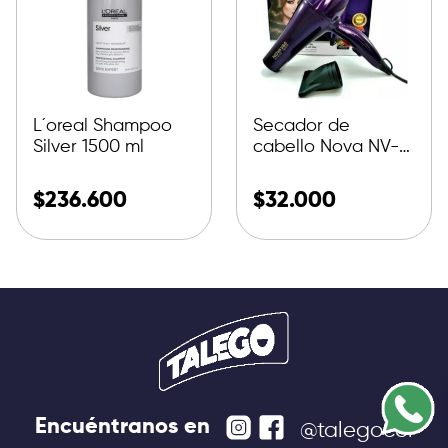
L´oreal Shampoo
Secador de
Silver 1500 ml
cabello Nova NV-
9103 violeta 110V
$
236.600
$
32.000
Encuéntranos en
@talegocol