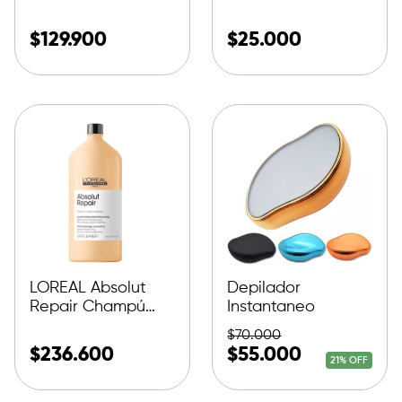
creme anti-
5metros X 5cm
pelliculaire 250ml
$
129.900
$
25.000
LOREAL Absolut
Depilador
Repair Champú
Instantaneo
1500ml
$
70.000
$
236.600
$
55.000
21% OFF