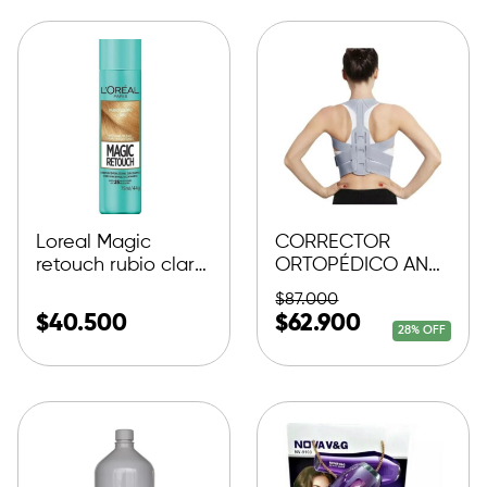
Loreal Magic
CORRECTOR
retouch rubio claro
ORTOPÉDICO ANTI
75ml
JOROBA
$
87.000
$
40.500
$
62.900
28% OFF