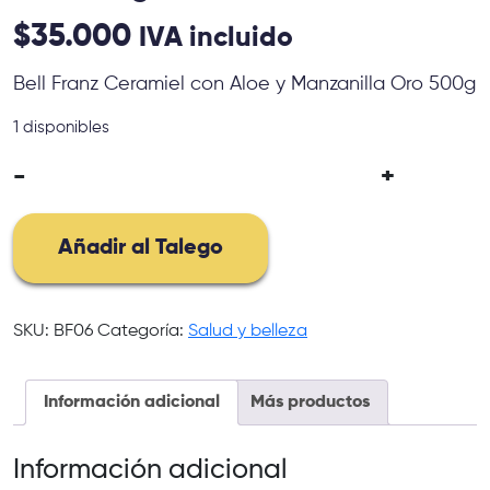
$
35.000
IVA incluido
Bell Franz Ceramiel con Aloe y Manzanilla Oro 500g
1 disponibles
-
+
Bell
Franz
Ceramiel
Añadir al Talego
con
Aloe
y
SKU:
BF06
Categoría:
Salud y belleza
Manzanilla
Oro
500g
Información adicional
Más productos
cantidad
Información adicional