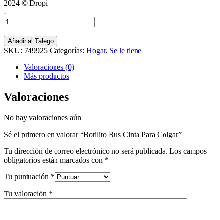
2024 © Dropi
-
Botilito
Bus
+
Cinta
Añadir al Talego
Para
SKU:
749925
Categorías:
Hogar
,
Se le tiene
Colgar
cantidad
Valoraciones (0)
Más productos
Valoraciones
No hay valoraciones aún.
Sé el primero en valorar “Botilito Bus Cinta Para Colgar”
Tu dirección de correo electrónico no será publicada.
Los campos
obligatorios están marcados con
*
Tu puntuación
*
Tu valoración
*