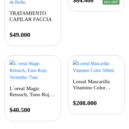
$
84.400
44% OFF
TRATAMIENTO
CAPILAR FACCIA
$
49.000
Loreal Mascarilla
Vitamino Color
L´oreal Magic
500ml
Retouch, Tono Rojo
Vermelho 75ml
$
208.000
$
40.500