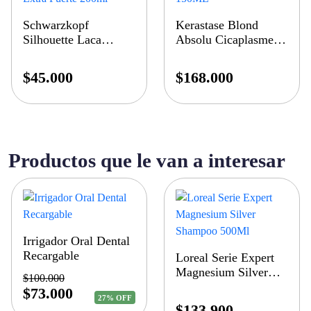
Schwarzkopf
Kerastase Blond
Silhouette Laca
Absolu Cicaplasme
Fijación Extra Fuerte
150ML
200ml
$
45.000
$
168.000
Productos que le van a interesar
Irrigador Oral Dental
Recargable
Loreal Serie Expert
Magnesium Silver
$
100.000
Shampoo 500Ml
$
73.000
27% OFF
$
133.900