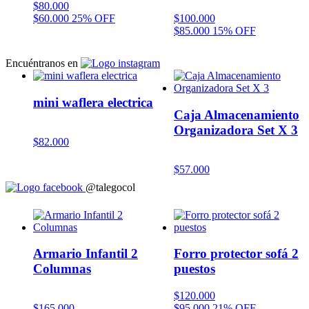
$
80.000
$
60.000
25% OFF
$
100.000
$
85.000
15% OFF
Encuéntranos en
mini waflera electrica
Caja Almacenamiento
Organizadora Set X 3
$
82.000
$
57.000
@talegocol
Armario Infantil 2
Forro protector sofá 2
Columnas
puestos
$
120.000
$
165.000
$
95.000
21% OFF