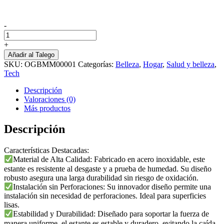
-
Organizador
De
+
Bano
Añadir al Talego
Esquinero
SKU:
OGBMM00001
Categorías:
Belleza
,
Hogar
,
Salud y belleza
,
L3
Tech
cantidad
Descripción
Valoraciones (0)
Más productos
Descripción
Características Destacadas:
Material de Alta Calidad: Fabricado en acero inoxidable, este
estante es resistente al desgaste y a prueba de humedad. Su diseño
robusto asegura una larga durabilidad sin riesgo de oxidación.
Instalación sin Perforaciones: Su innovador diseño permite una
instalación sin necesidad de perforaciones. Ideal para superficies
lisas.
Estabilidad y Durabilidad: Diseñado para soportar la fuerza de
manera uniforme, el estante es estable y duradero, evitando la caída