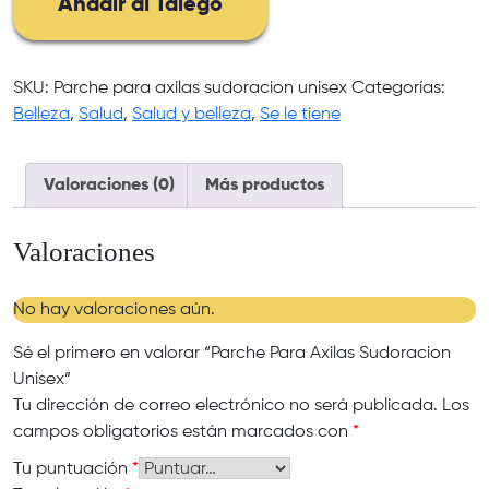
Añadir al Talego
Unisex
cantidad
SKU:
Parche para axilas sudoracion unisex
Categorías:
Belleza
,
Salud
,
Salud y belleza
,
Se le tiene
Valoraciones (0)
Más productos
Valoraciones
No hay valoraciones aún.
Sé el primero en valorar “Parche Para Axilas Sudoracion
Unisex”
Tu dirección de correo electrónico no será publicada.
Los
campos obligatorios están marcados con
*
Tu puntuación
*