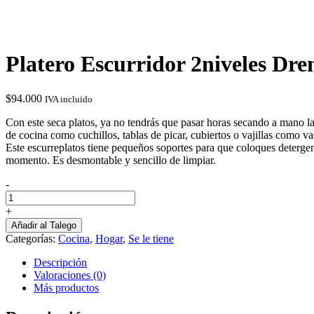
Platero Escurridor 2niveles Dr
$
94.000
IVA incluido
Con este seca platos, ya no tendrás que pasar horas secando a mano la 
de cocina como cuchillos, tablas de picar, cubiertos o vajillas como va
Este escurreplatos tiene pequeños soportes para que coloques detergent
momento. Es desmontable y sencillo de limpiar.
-
Platero
Escurridor
+
2niveles
Añadir al Talego
Drenaje
Categorías:
Cocina
,
Hogar
,
Se le tiene
Meta
cantidad
Descripción
Valoraciones (0)
Más productos