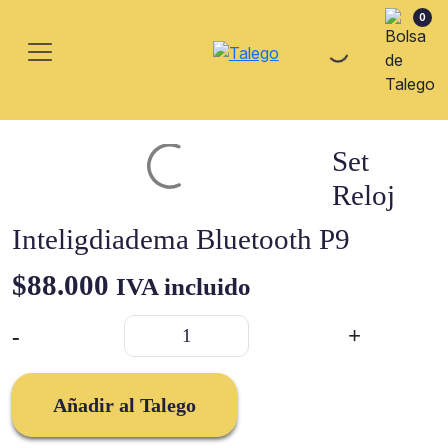
0
Set
Reloj
Inteligdiadema Bluetooth P9
$
88.000
IVA incluido
Set
-
+
Reloj
Inteligdiadema
Bluetooth
Añadir al Talego
P9
cantidad