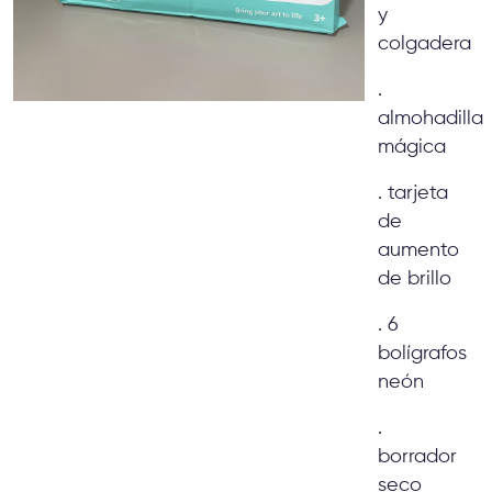
y
colgadera
.
almohadilla
mágica
. tarjeta
de
aumento
de brillo
. 6
bolígrafos
neón
.
borrador
seco