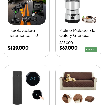
Hidrolavadora
Molino Moledor de
Inalambrica Hl01
Café y Granos
Secos
$
87.000
$
129.000
$
67.000
23% OFF