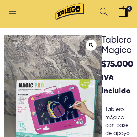
0
Tablero
Magico
$
75.000
IVA
incluido
Tablero
mágico
con base
de apoyo