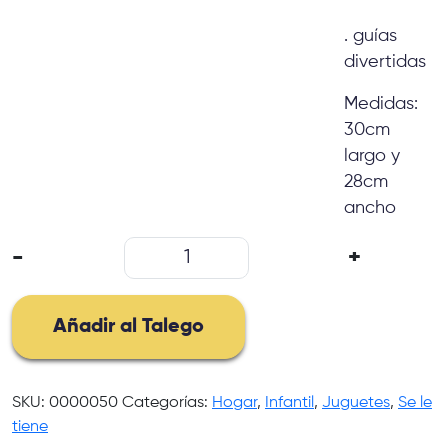
. guías
divertidas
Medidas:
30cm
largo y
28cm
ancho
Tablero
-
+
Magico
cantidad
Añadir al Talego
SKU:
0000050
Categorías:
Hogar
,
Infantil
,
Juguetes
,
Se le
tiene