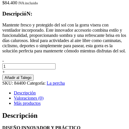
$
84.400
IVA incluido
DescripcióN:
Mantente fresco y protegido del sol con la gorra visera con
ventilador incorporado. Este innovador accesorio combina estilo y
funcionalidad, proporcionando sombra y una refrescante brisa en los
días calurosos. Ideal para actividades al aire libre como caminatas,
ciclismo, deportes o simplemente para pasear, esta gorra es la
solución perfecta para mantenerte cómodo mientras disfrutas del sol.
-
Visera
Infantil
+
Ventilador
Añadir al Talego
Recargable
SKU:
84400
Categoría:
La percha
cantidad
Descripción
Valoraciones (0)
Más productos
Descripción
DISEÑO INNOVADOR Y PRÁCTICO