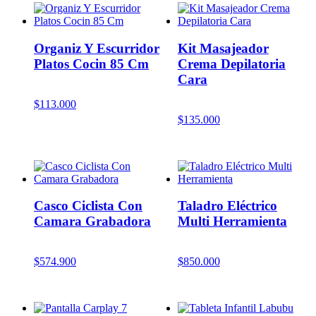
Organiz Y Escurridor
Kit Masajeador
Platos Cocin 85 Cm
Crema Depilatoria
Cara
$
113.000
$
135.000
Casco Ciclista Con
Taladro Eléctrico
Camara Grabadora
Multi Herramienta
$
574.900
$
850.000