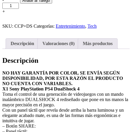
Añadir al Talego
Combo
Control
+
Play
Diadema
Sony
SKU:
CCP+DS
Categorías:
Entretenimiento
,
Tech
cantidad
Descripción
Valoraciones (0)
Más productos
Descripción
NO HAY GARANTÍA POR COLOR, SE ENVÍA SEGÚN
DISPONIBILIDAD, POR ESTA RAZÓN EL PRODUCTO
NO CUENTA CON VARIABLES.
X1 Sony PlayStation PS4 DualShock 4
Toma el control de una generación de videojuegos con un mando
inalámbrico DUALSHOCK 4 rediseñado que pone en tus manos la
mayor precisión en el juego.
Con un panel táctil que revela desde arriba la barra luminosa y un
elegante acabado mate, es una de las formas más ergonómicas e
intuitiva de jugar.
– Botón SHARE:
– Panel táctil: