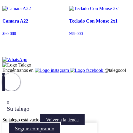
Camara A22
Teclado Con Mouse 2x1
$
90.000
$
99.000
Encuéntranos en
@talegocol
0
0
Su talego
Su talego está vacío
Volver a la tienda
Seguir comprando