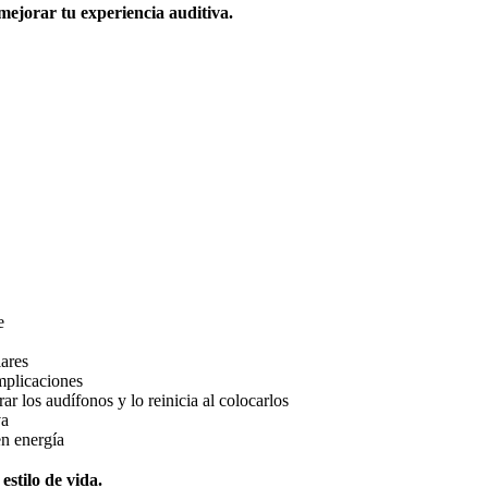
mejorar tu experiencia auditiva.
e
lares
mplicaciones
ar los audífonos y lo reinicia al colocarlos
va
en energía
estilo de vida.