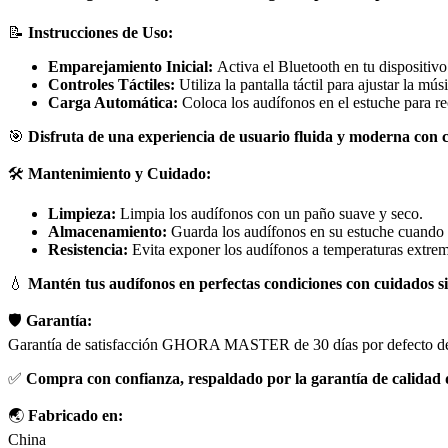
📝
Instrucciones de Uso:
Emparejamiento Inicial:
Activa el Bluetooth en tu dispositivo
Controles Táctiles:
Utiliza la pantalla táctil para ajustar la mú
Carga Automática:
Coloca los audífonos en el estuche para r
🎯
Disfruta de una experiencia de usuario fluida y moderna con 
🛠️
Mantenimiento y Cuidado:
Limpieza:
Limpia los audífonos con un paño suave y seco.
Almacenamiento:
Guarda los audífonos en su estuche cuando 
Resistencia:
Evita exponer los audífonos a temperaturas extre
💧
Mantén tus audífonos en perfectas condiciones con cuidados s
🛡️
Garantía:
Garantía de satisfacción GHORA MASTER de 30 días por defecto de 
✅
Compra con confianza, respaldado por la garantía de cal
🌏
Fabricado en:
China