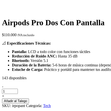
Airpods Pro Dos Con Pantalla
$
110.000
IVA incluido
📐
Especificaciones Técnicas:
Pantalla:
LCD a todo color con funciones táctiles
Reducción de Ruido ANC:
Hasta 35 dB
Bluetooth:
Versión 5.1
Duración de la Batería:
5-6 horas de música continua (depend
Estuche de Carga:
Práctico y portátil para mantener tus audífo
143 disponibles
-
Airpods
Pro
+
Dos
Añadir al Talego
Con
SKU:
irpopant
Categoría:
Tech
Pantalla