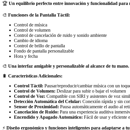
🏆
Un equilibrio perfecto entre innovación y funcionalidad para 
🎨
Funciones de la Pantalla Táctil:
Control de música
Control de volumen
Control de cancelación de ruido y sonido ambiente
Cambio de idioma
Control de brillo de pantalla
Fondo de pantalla personalizable
Hora y fecha
🎨
Una interfaz amigable y personalizable al alcance de tu mano.
🔋
Características Adicionales:
Control Táctil:
Pausar/reproducir/cambiar música con un toqu
Control de Volumen:
Deslizar para subir o bajar el volumen
Control de Voz:
Compatible con SIRI y asistentes de voz simi
Detección Automática del Celular:
Conexión rápida y sin co
Sensor de Proximidad:
Pausa automáticamente el audio al retir
Cancelación de Ruido:
Para una experiencia auditiva inmersi
Encendido y Apagado Automático:
Fácil de usar y eficiente 
⚡
Diseño ergonómico y funciones inteligentes para adaptarse a tu 