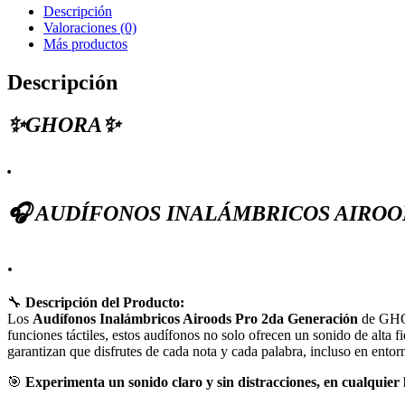
cantidad
Descripción
Valoraciones (0)
Más productos
Descripción
✨GHORA✨
.
🎧 AUDÍFONOS INALÁMBRICOS AIROOD
.
🔧
Descripción del Producto:
Los
Audífonos Inalámbricos Airoods Pro 2da Generación
de GHOR
funciones táctiles, estos audífonos no solo ofrecen un sonido de alta
garantizan que disfrutes de cada nota y cada palabra, incluso en entor
🎯
Experimenta un sonido claro y sin distracciones, en cualquier 