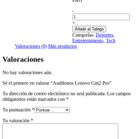
PRO
-
Audifonos
Lenovo
+
Gm2
Añadir al Talego
Pro
Categorías:
Deportes
,
cantidad
Entretenimiento
,
Tech
Valoraciones (0)
Más productos
Valoraciones
No hay valoraciones aún.
Sé el primero en valorar “Audifonos Lenovo Gm2 Pro”
Tu dirección de correo electrónico no será publicada.
Los campos
obligatorios están marcados con
*
Tu puntuación
*
Tu valoración
*