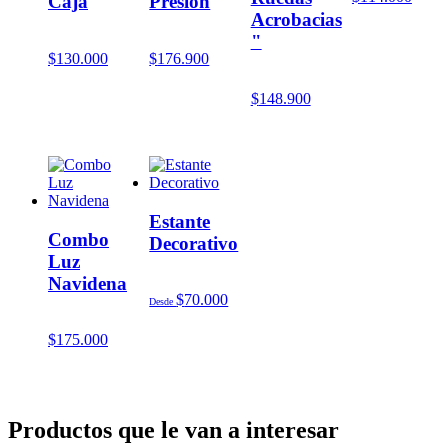
Caja
Presión
Acrobacias
"
$
130.000
$
176.900
$
148.900
Estante
Combo
Decorativo
Luz
Navidena
$
70.000
Desde
$
175.000
Productos que le van a interesar