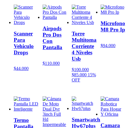
Microfono
Airpods
M8 Pro Ip
Scanner
Torre
Pro Dos
Para
Multitoma
Con
Vehiculo
Corriente
$
94.000
Pantalla
Drops
4 Niveles
Usb
$
110.000
$
44.000
$
100.000
$
85.000
15%
OFF
Smartwatch
Termo
Camara
Hw67plus
Pantalla