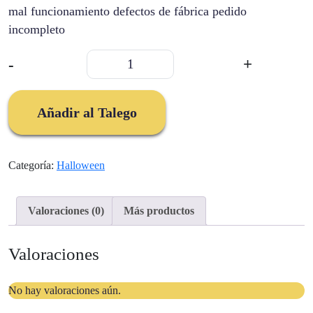
mal funcionamiento defectos de fábrica pedido
incompleto
Balacas
-
+
Y
Sombreros
Hallowen
Añadir al Talego
cantidad
Categoría:
Halloween
Valoraciones (0)
Más productos
Valoraciones
No hay valoraciones aún.