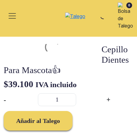
0
Cepillo
Dientes
Para Mascota👍
$
39.100
IVA incluido
Cepillo
-
+
Dientes
Para
Mascota
Añadir al Talego
👍
cantidad