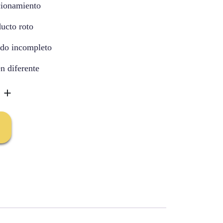
ncionamiento
ducto roto
ido incompleto
en diferente
+