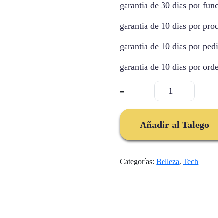
garantia de 30 dias por fu
garantia de 10 dias por pro
garantia de 10 dias por ped
garantia de 10 dias por ord
Cepillo
-
Secador
3
En
Añadir al Talego
1
One
Step
Categorías:
Belleza
,
Tech
cantidad