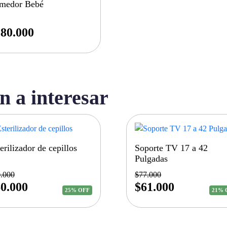
medor Bebé
80.000
n a interesar
erilizador de cepillos
Soporte TV 17 a 42
Pulgadas
.000
$
77.000
0.000
$
61.000
25% OFF
21% 