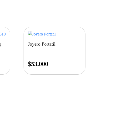
g
Joyero Portatil
$
53.000