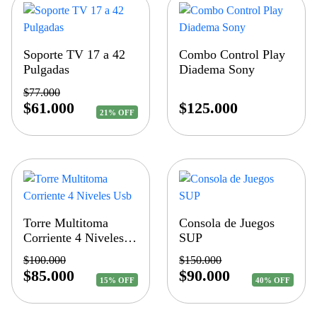
Soporte TV 17 a 42
Combo Control Play
Pulgadas
Diadema Sony
$
77.000
$
61.000
$
125.000
21% OFF
Torre Multitoma
Consola de Juegos
Corriente 4 Niveles
SUP
Usb
$
100.000
$
150.000
$
85.000
$
90.000
15% OFF
40% OFF