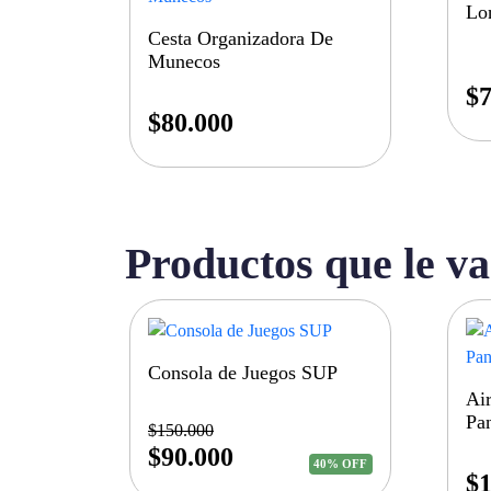
Lo
Cesta Organizadora De
Munecos
$
7
$
80.000
Productos que le va
Consola de Juegos SUP
Ai
Pan
$
150.000
$
90.000
40% OFF
$
1