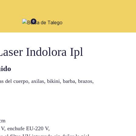
0
aser Indolora Ipl
uido
as del cuerpo, axilas, bikini, barba, brazos,
 cm
 V, enchufe EU-220 V,