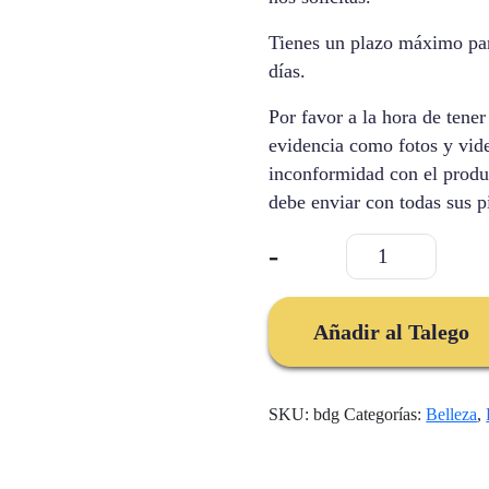
Tienes un plazo máximo para
días.
Por favor a la hora de tene
evidencia como fotos y vid
inconformidad con el produc
debe enviar con todas sus p
Depiladora
-
Laser
Indolora
Ipl
Añadir al Talego
cantidad
SKU:
bdg
Categorías:
Belleza
,