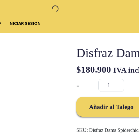
s
INICIAR SESION
Disfraz Dam
$
180.900
IVA inc
Disfraz
-
Dama
Spiderchica
cantidad
Añadir al Talego
SKU:
Disfraz Dama Spiderchic