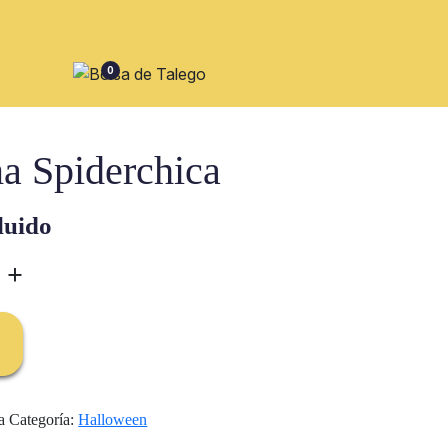
0
a Spiderchica
luido
+
a
Categoría:
Halloween