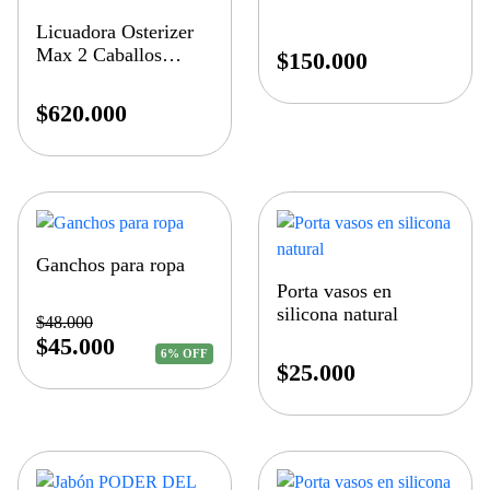
Licuadora Osterizer
Max 2 Caballos
$
150.000
Fuerza Vaso De
Vidrio
$
620.000
Ganchos para ropa
Porta vasos en
silicona natural
$
48.000
$
45.000
6% OFF
$
25.000