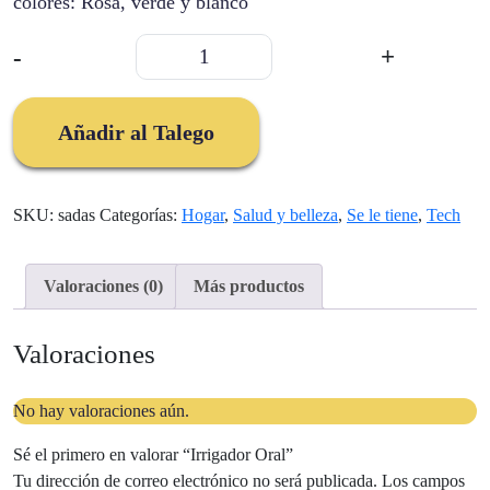
colores: Rosa, verde y blanco
Irrigador
-
+
Oral
cantidad
Añadir al Talego
SKU:
sadas
Categorías:
Hogar
,
Salud y belleza
,
Se le tiene
,
Tech
Valoraciones (0)
Más productos
Valoraciones
No hay valoraciones aún.
Sé el primero en valorar “Irrigador Oral”
Tu dirección de correo electrónico no será publicada.
Los campos