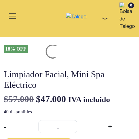
0
18% OFF
Limpiador Facial, Mini Spa
Eléctrico
El
El
$
57.000
$
47.000
IVA incluido
precio
precio
40 disponibles
original
actual
Limpiador
-
+
Facial,
era:
es:
Mini