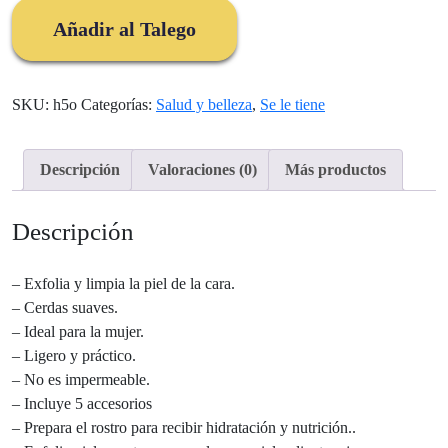
Spa
Añadir al Talego
$57.000.
$47.000.
Eléctrico
cantidad
SKU:
h5o
Categorías:
Salud y belleza
,
Se le tiene
Descripción
Valoraciones (0)
Más productos
Descripción
– Exfolia y limpia la piel de la cara.
– Cerdas suaves.
– Ideal para la mujer.
– Ligero y práctico.
– No es impermeable.
– Incluye 5 accesorios
– Prepara el rostro para recibir hidratación y nutrición..