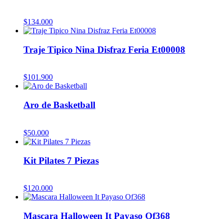
$
134.000
Traje Tipico Nina Disfraz Feria Et00008
$
101.900
Aro de Basketball
$
50.000
Kit Pilates 7 Piezas
$
120.000
Mascara Halloween It Payaso Of368