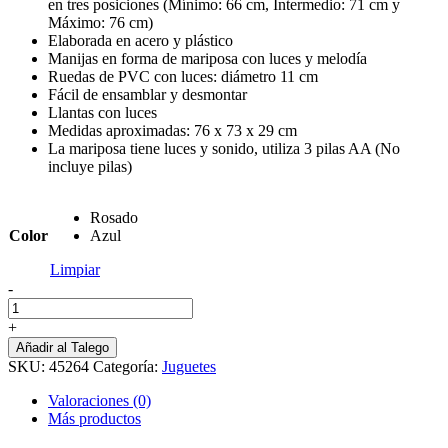
en tres posiciones (Mínimo: 66 cm, Intermedio: 71 cm y
Máximo: 76 cm)
Elaborada en acero y plástico
Manijas en forma de mariposa con luces y melodía
Ruedas de PVC con luces: diámetro 11 cm
Fácil de ensamblar y desmontar
Llantas con luces
Medidas aproximadas: 76 x 73 x 29 cm
La mariposa tiene luces y sonido, utiliza 3 pilas AA (No
incluye pilas)
Rosado
Color
Azul
Limpiar
-
Monopatin
Tijera
+
Scooter
Añadir al Talego
cantidad
SKU:
45264
Categoría:
Juguetes
Valoraciones (0)
Más productos