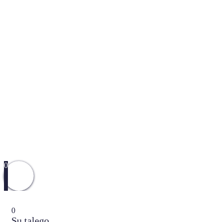
0
0
Su talego