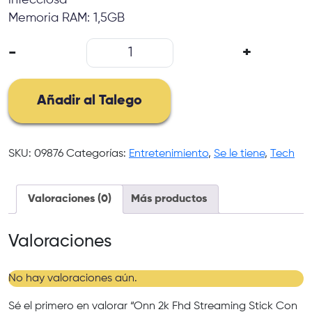
Memoria RAM: 1,5GB
Onn
-
+
2k
Fhd
Streaming
Añadir al Talego
Stick
Con
Google
SKU:
09876
Categorías:
Entretenimiento
,
Se le tiene
,
Tech
Tv
cantidad
Valoraciones (0)
Más productos
Valoraciones
No hay valoraciones aún.
Sé el primero en valorar “Onn 2k Fhd Streaming Stick Con