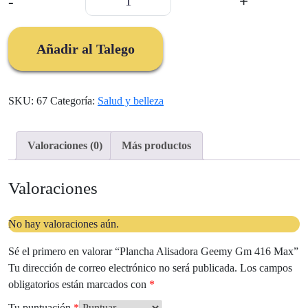
-
+
Alisadora
Geemy
Gm
Añadir al Talego
416
Max
cantidad
SKU:
67
Categoría:
Salud y belleza
Valoraciones (0)
Más productos
Valoraciones
No hay valoraciones aún.
Sé el primero en valorar “Plancha Alisadora Geemy Gm 416 Max”
Tu dirección de correo electrónico no será publicada.
Los campos
obligatorios están marcados con
*
Tu puntuación
*