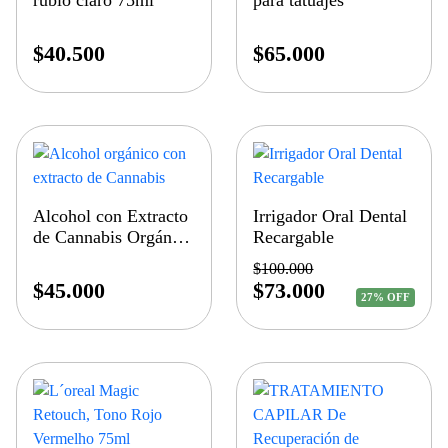
rubio claro 75ml
para tatuajes
$
40.500
$
65.000
Alcohol con Extracto
Irrigador Oral Dental
de Cannabis Orgánico
Recargable
de Uso Tópico
$
100.000
$
45.000
$
73.000
27% OFF