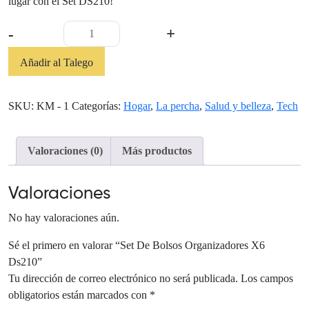
lugar con el Set DS210!
Set
-
+
De
Bolsos
Añadir al Talego
Organizadores
X6
SKU:
KM - 1
Categorías:
Hogar
,
La percha
,
Salud y belleza
,
Tech
Ds210
cantidad
Valoraciones (0)
Más productos
Valoraciones
No hay valoraciones aún.
Sé el primero en valorar “Set De Bolsos Organizadores X6
Ds210”
Tu dirección de correo electrónico no será publicada.
Los campos
obligatorios están marcados con
*