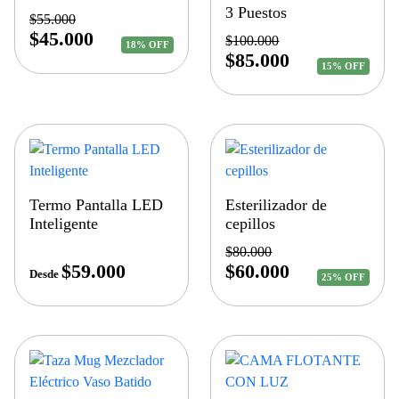
3 Puestos
$
55.000
$
45.000
$
100.000
18% OFF
$
85.000
15% OFF
Termo Pantalla LED
Esterilizador de
Inteligente
cepillos
$
80.000
$
59.000
$
60.000
Desde
25% OFF