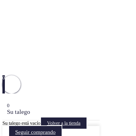
0
0
Su talego
Su talego está vacío
Volver a la tienda
Seguir comprando