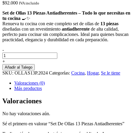
$
92.000
IVA incluido
Set de Ollas 13 Piezas Antiadherentes – Todo lo que necesitas en
tu cocina
🍳✨
Renueva tu cocina con este completo set de ollas de
13 piezas
diseñadas con un revestimiento
antiadherente
de alta calidad,
perfecto para cocinar sin complicaciones. Ideal para quienes buscan
practicidad, elegancia y durabilidad en cada preparación.
-
Set
De
+
Ollas
Añadir al Talego
13
SKU:
OLLAS13P.2024
Categorías:
Cocina
,
Hogar
,
Se le tiene
Piezas
Antiadherentes
Valoraciones (0)
cantidad
Más productos
Valoraciones
No hay valoraciones aún.
Sé el primero en valorar “Set De Ollas 13 Piezas Antiadherentes”