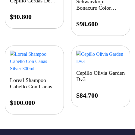
Cepillo Cerdas De
Schwarzkopf
JabalI Dv 4
Bonacure Color
Freeze Shampoo Sin
$
90.800
Sulfato 250ml
$
98.600
Cepillo Olivia Garden
Dv3
Loreal Shampoo
Cabello Con Canas
Silver 300ml
$
84.700
$
100.000