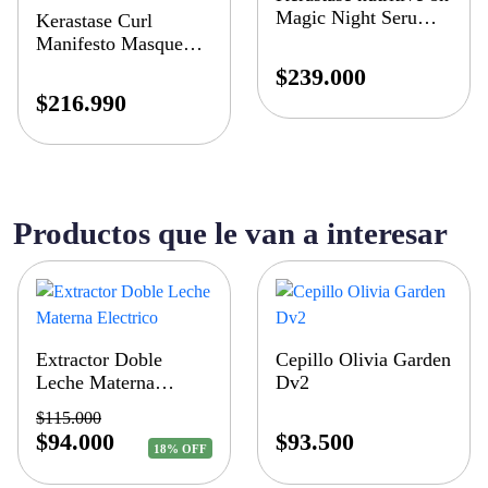
Magic Night Serum x
Kerastase Curl
90ml
Manifesto Masque
Beurre Haute
$
239.000
Nutrition 200ml
$
216.990
Productos que le van a interesar
Extractor Doble
Cepillo Olivia Garden
Leche Materna
Dv2
Electrico
$
115.000
$
94.000
$
93.500
18% OFF