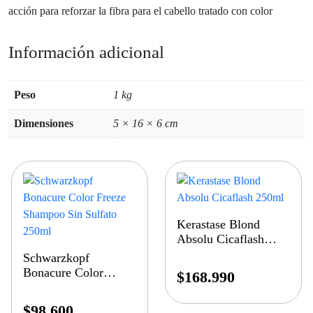
acción para reforzar la fibra para el cabello tratado con color
Información adicional
Peso
1 kg
Dimensiones
5 × 16 × 6 cm
Kerastase Blond
Absolu Cicaflash
250ml
Schwarzkopf
Bonacure Color
$
168.990
Freeze Shampoo Sin
Sulfato 250ml
$
98.600