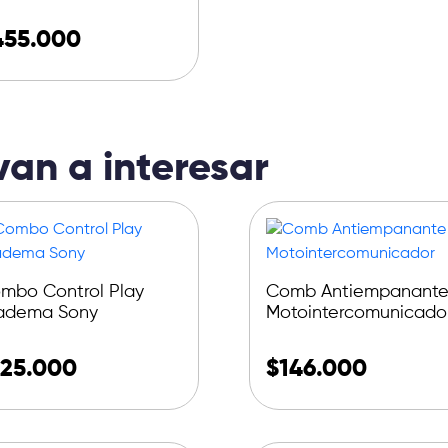
455.000
van a interesar
mbo Control Play
Comb Antiempanant
adema Sony
Motointercomunicado
125.000
$
146.000