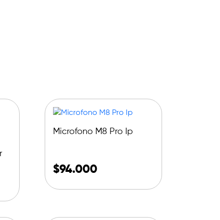
Microfono M8 Pro Ip
e
r
$
94.000