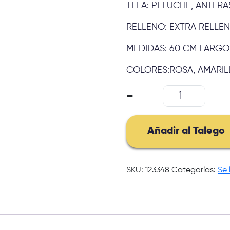
TELA: PELUCHE, ANTI 
RELLENO: EXTRA RELLE
MEDIDAS: 60 CM LARGO
COLORES:ROSA, AMARILL
Sofas
-
Para
Mascotas
Pequenas
Añadir al Talego
Anti
Estres
cantidad
SKU:
123348
Categorías:
Se 