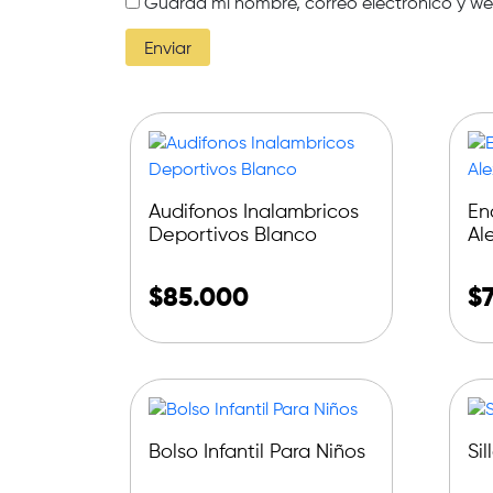
Guarda mi nombre, correo electrónico y w
Audifonos Inalambricos
En
Deportivos Blanco
Al
$
85.000
$
Bolso Infantil Para Niños
Si