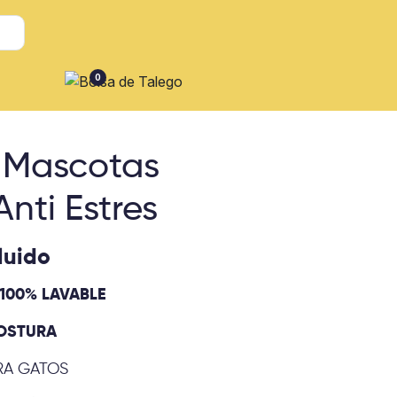
0
 Mascotas
nti Estres
luido
100% LAVABLE
COSTURA
RA GATOS