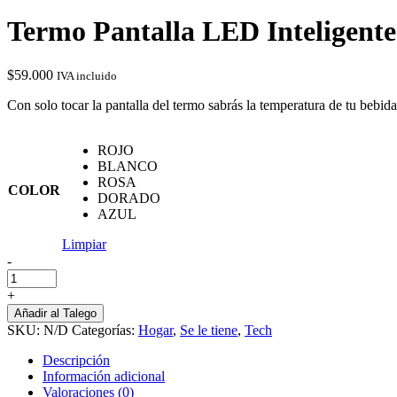
Termo Pantalla LED Inteligente
$
59.000
IVA incluido
Con solo tocar la pantalla del termo sabrás la temperatura de tu bebida
ROJO
BLANCO
ROSA
COLOR
DORADO
AZUL
Limpiar
-
Termo
Pantalla
+
LED
Añadir al Talego
Inteligente
SKU:
N/D
Categorías:
Hogar
,
Se le tiene
,
Tech
cantidad
Descripción
Información adicional
Valoraciones (0)