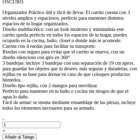
OSCURO
Organizador Práctico útil y fácil de llevar. El carrito cuenta con 3
niveles amplios y espaciosos, perfecto para mantener distintos
espacios de tu hogar organizados.
Diseño multifacético: con un look moderno y minimalista este
carrito queda perfecto en todos los espacios de tu hogar, puedes
ocuparlo en la cocina, baño, closet o donde más te acomode.
Cuenta con 4 ruedas para facilitar su transporte.
Ruedas con seguro para evitar que el carrito se mueva, con un
diseño silencioso con giro en 360°
3 bandejas: incluye 3 bandejas con una separación de 19 cm aprox.
para guardar los objetos que tu desees. más seguras y duraderas, con
rejillas en su base para drenar en caso de que coloques productos
húmedos.
Diseño tipo rejilla, con 2 mangos para movilizar.
Perfecto para mantener en tu baño o cocina sin riesgos de que el
agua lo dañe.
Fácil de armar: se monta mediante ensamblaje de las piezas, incluye
todos los elementos necesarios para su armado.
-
Carro
Organizador
+
Multiuso
Añadir al Talego