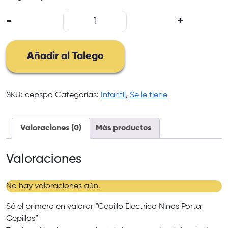
Cepillo
-
+
Electrico
Ninos
Porta
Añadir al Talego
Cepillos
cantidad
SKU:
cepspo
Categorías:
Infantil
,
Se le tiene
Valoraciones (0)
Más productos
Valoraciones
No hay valoraciones aún.
Sé el primero en valorar “Cepillo Electrico Ninos Porta
Cepillos”