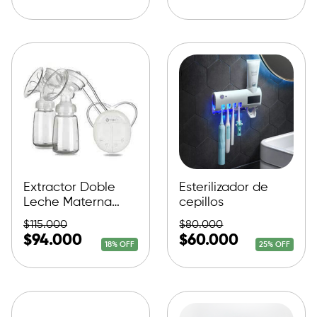
Extractor Doble
Esterilizador de
Leche Materna
cepillos
Electrico
$
115.000
$
80.000
$
94.000
$
60.000
18% OFF
25% OFF