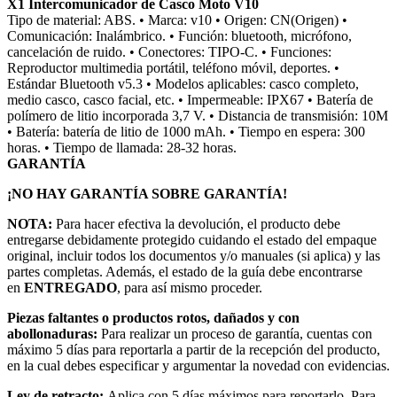
X1 Intercomunicador de Casco Moto V10
Tipo de material: ABS. • Marca: v10 • Origen: CN(Origen) •
Comunicación: Inalámbrico. • Función: bluetooth, micrófono,
cancelación de ruido. • Conectores: TIPO-C. • Funciones:
Reproductor multimedia portátil, teléfono móvil, deportes. •
Estándar Bluetooth v5.3 • Modelos aplicables: casco completo,
medio casco, casco facial, etc. • Impermeable: IPX67 • Batería de
polímero de litio incorporada 3,7 V. • Distancia de transmisión: 10M
• Batería: batería de litio de 1000 mAh. • Tiempo en espera: 300
horas. • Tiempo de llamada: 28-32 horas.
GARANTÍA
¡NO HAY GARANTÍA SOBRE GARANTÍA!
NOTA:
Para hacer efectiva la devolución, el producto debe
entregarse debidamente protegido cuidando el estado del empaque
original, incluir todos los documentos y/o manuales (si aplica) y las
partes completas. Además, el estado de la guía debe encontrarse
en
ENTREGADO
, para así mismo proceder.
Piezas faltantes o productos rotos, dañados y con
abollonaduras:
Para realizar un proceso de garantía, cuentas con
máximo 5 días para reportarla a partir de la recepción del producto,
en la cual debes especificar y argumentar la novedad con evidencias.
Ley de retracto:
Aplica con 5 días máximos para reportarlo. Para