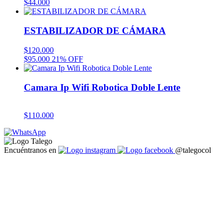
$
44.000
ESTABILIZADOR DE CÁMARA
$
120.000
$
95.000
21% OFF
Camara Ip Wifi Robotica Doble Lente
$
110.000
Encuéntranos en
@talegocol