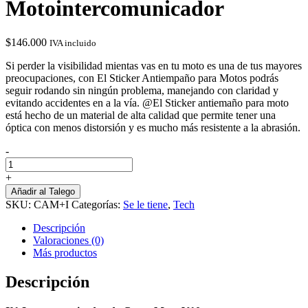
Motointercomunicador
$
146.000
IVA incluido
Si perder la visibilidad mientas vas en tu moto es una de tus mayores
preocupaciones, con El Sticker Antiempaño para Motos podrás
seguir rodando sin ningún problema, manejando con claridad y
evitando accidentes en a la vía. @El Sticker antiemaño para moto
está hecho de un material de alta calidad que permite tener una
óptica con menos distorsión y es mucho más resistente a la abrasión.
-
Comb
Antiempanante
+
Motointercomunicador
Añadir al Talego
cantidad
SKU:
CAM+I
Categorías:
Se le tiene
,
Tech
Descripción
Valoraciones (0)
Más productos
Descripción