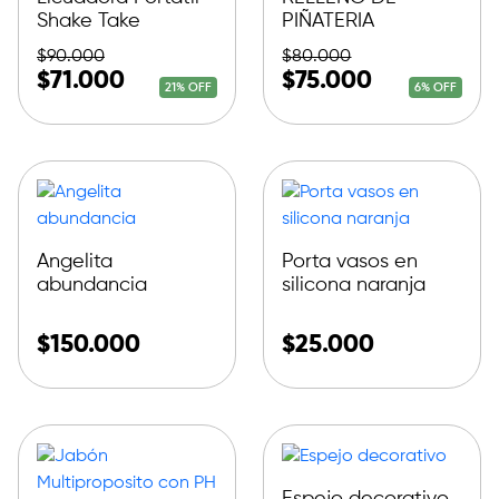
Shake Take
PIÑATERIA
$
90.000
$
80.000
$
71.000
$
75.000
21% OFF
6% OFF
Angelita
Porta vasos en
abundancia
silicona naranja
$
150.000
$
25.000
Espejo decorativo