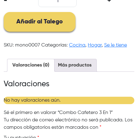
-
+
Cafetero
3
En
Añadir al Talego
1
cantidad
SKU:
mono0007
Categorías:
Cocina
,
Hogar
,
Se le tiene
Valoraciones (0)
Más productos
Valoraciones
No hay valoraciones aún.
Sé el primero en valorar “Combo Cafetero 3 En 1”
Tu dirección de correo electrónico no será publicada.
Los
campos obligatorios están marcados con
*
Tu puntuación
*