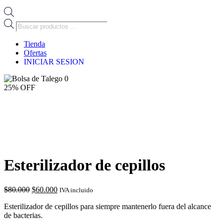
Búsqueda
de
productos
Tienda
Ofertas
INICIAR SESION
0
25% OFF
Esterilizador de cepillos
El
El
$
80.000
$
60.000
IVA incluido
precio
precio
Esterilizador de cepillos para siempre mantenerlo fuera del alcance
original
actual
de bacterias.
era:
es: