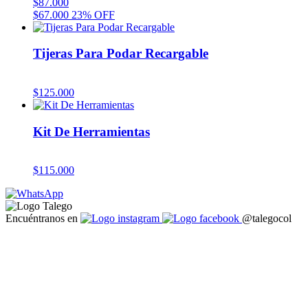
$
87.000
$
67.000
23% OFF
Tijeras Para Podar Recargable
$
125.000
Kit De Herramientas
$
115.000
Encuéntranos en
@talegocol