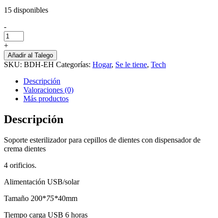
$80.000.
$60.000.
15 disponibles
-
Esterilizador
de
+
cepillos
Añadir al Talego
cantidad
SKU:
BDH-EH
Categorías:
Hogar
,
Se le tiene
,
Tech
Descripción
Valoraciones (0)
Más productos
Descripción
Soporte esterilizador para cepillos de dientes con dispensador de
crema dientes
4 orificios.
Alimentación USB/solar
Tamaño 200*
75*
40mm
Tiempo carga USB 6 horas