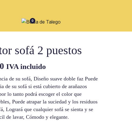
0
tor sofá 2 puestos
El
00
IVA incluido
precio
ncia de su sofá, Diseño suave doble faz Puede
ia de su sofá si está cubierto de arañazos
al
actual
 por lo tanto podrá escoger el color que
les, Puede atrapar la suciedad y los residuos
es:
á, Logrará que cualquier sofá se sienta y se
00.
$95.000.
il de lavar, Cómodo y elegante.