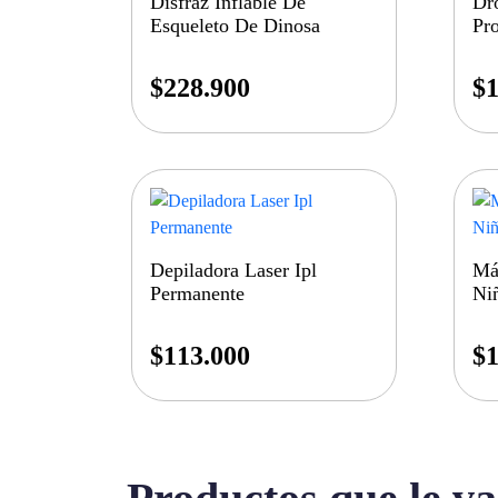
Disfraz Inflable De
Dr
Esqueleto De Dinosa
Pr
$
228.900
$
1
Depiladora Laser Ipl
Má
Permanente
Ni
$
113.000
$
1