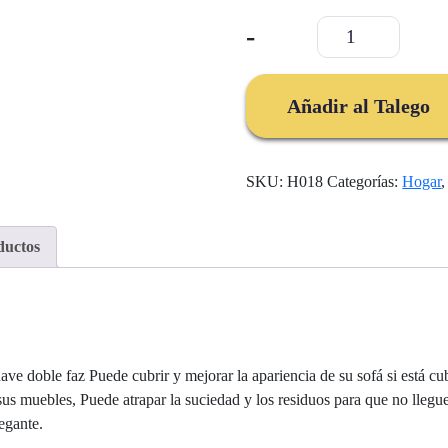
Forro
-
protector
sofá
2
Añadir al Talego
puestos
cantidad
SKU:
H018
Categorías:
Hogar
ductos
ve doble faz Puede cubrir y mejorar la apariencia de su sofá si está cubi
s muebles, Puede atrapar la suciedad y los residuos para que no lleguen
egante.