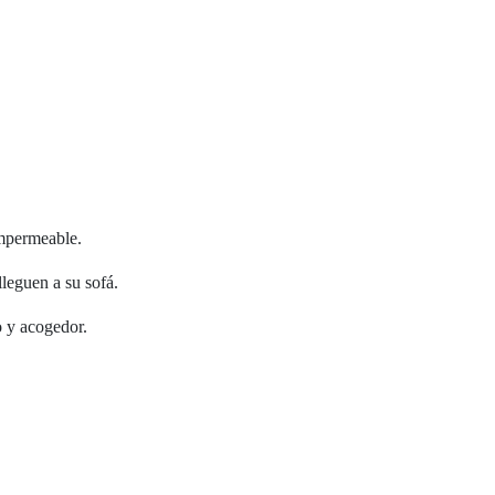
impermeable.
lleguen a su sofá.
o y acogedor.