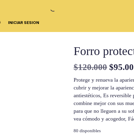
s
INICIAR SESION
Forro protec
El
$
120.000
$
95.0
precio
Protege y renueva la aparie
cubrir y mejorar la aparienc
origin
antiestéticos, Es reversible
combine mejor con sus mueb
era:
para que no lleguen a su sof
$120.0
vea cómodo y acogedor, Fác
80 disponibles