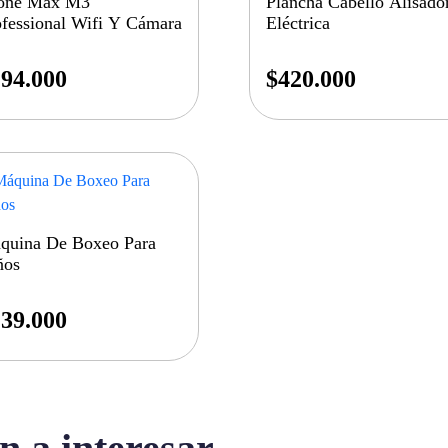
one Max M3
Plancha Cabello Alisado
ofessional Wifi Y Cámara
Eléctrica
94.000
$
420.000
quina De Boxeo Para
ños
39.000