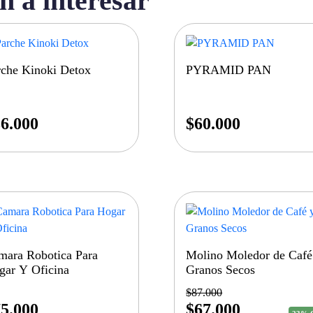
n a interesar
rche Kinoki Detox
PYRAMID PAN
6.000
$
60.000
mara Robotica Para
Molino Moledor de Café
gar Y Oficina
Granos Secos
$
87.000
5.000
$
67.000