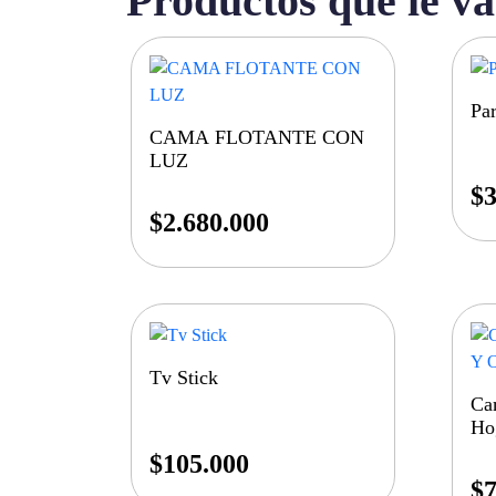
Productos que le va
Pa
CAMA FLOTANTE CON
LUZ
$
3
$
2.680.000
Tv Stick
Ca
Ho
$
105.000
$
7