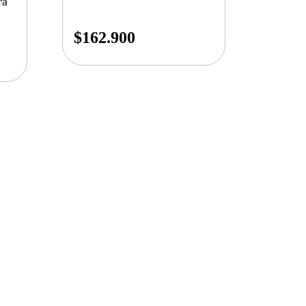
ra
$
162.900