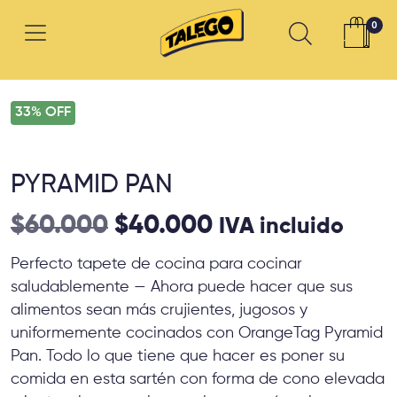
0
33% OFF
PYRAMID PAN
El
El
$
60.000
$
40.000
IVA incluido
precio
precio
Perfecto tapete de cocina para cocinar
saludablemente — Ahora puede hacer que sus
original
actual
alimentos sean más crujientes, jugosos y
uniformemente cocinados con OrangeTag Pyramid
era:
es:
Pan. Todo lo que tiene que hacer es poner su
$60.000.
$40.000.
comida en esta sartén con forma de cono elevada