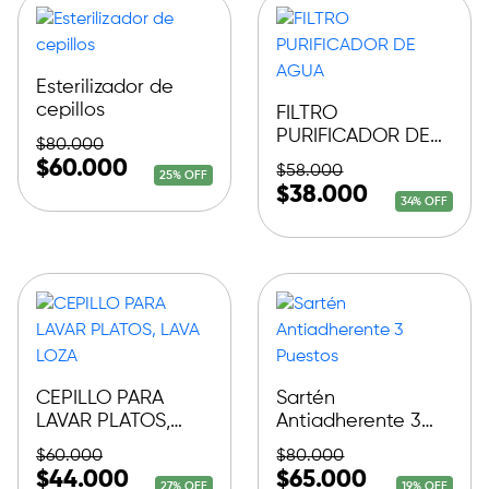
Esterilizador de
cepillos
FILTRO
PURIFICADOR DE
$
80.000
AGUA
$
60.000
$
58.000
25% OFF
$
38.000
34% OFF
CEPILLO PARA
Sartén
LAVAR PLATOS,
Antiadherente 3
LAVA LOZA
Puestos
$
60.000
$
80.000
$
44.000
$
65.000
27% OFF
19% OFF