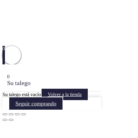
0
0
Su talego
Su talego está vacío
Volver a la tienda
Seguir comprando