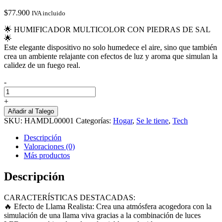
$
77.900
IVA incluido
🌟 HUMIFICADOR MULTICOLOR CON PIEDRAS DE SAL
🌟
Este elegante dispositivo no solo humedece el aire, sino que también
crea un ambiente relajante con efectos de luz y aroma que simulan la
calidez de un fuego real.
-
Humidificador
De
+
Aroma
Añadir al Talego
Modelo
SKU:
HAMDL00001
Categorías:
Hogar
,
Se le tiene
,
Tech
De
Llama
Descripción
cantidad
Valoraciones (0)
Más productos
Descripción
CARACTERÍSTICAS DESTACADAS:
🔥 Efecto de Llama Realista: Crea una atmósfera acogedora con la
simulación de una llama viva gracias a la combinación de luces