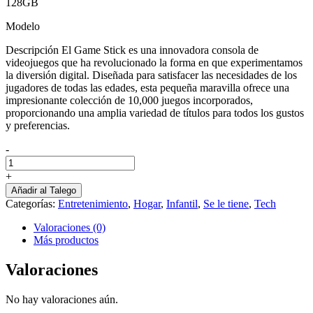
128GB
Modelo
Descripción El Game Stick es una innovadora consola de
videojuegos que ha revolucionado la forma en que experimentamos
la diversión digital. Diseñada para satisfacer las necesidades de los
jugadores de todas las edades, esta pequeña maravilla ofrece una
impresionante colección de 10,000 juegos incorporados,
proporcionando una amplia variedad de títulos para todos los gustos
y preferencias.
-
Consola
Video
+
De
Añadir al Talego
Juegos
Categorías:
Entretenimiento
,
Hogar
,
Infantil
,
Se le tiene
,
Tech
cantidad
Valoraciones (0)
Más productos
Valoraciones
No hay valoraciones aún.