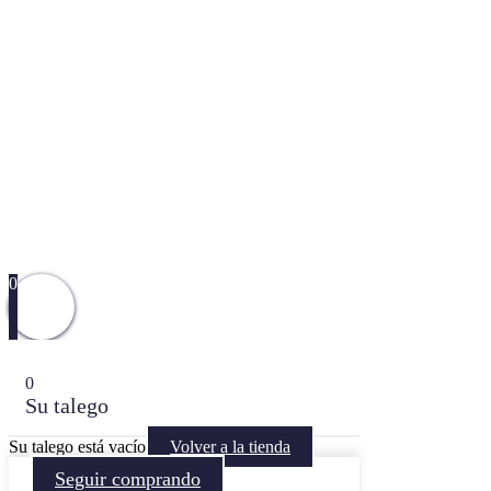
0
0
Su talego
Su talego está vacío
Volver a la tienda
Seguir comprando