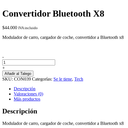
Convertidor Bluetooth X8
$
44.000
IVA incluido
Modulador de carro, cargador de coche, convertidor a Bluetooth x8
-
Convertidor
Bluetooth
+
X8
Añadir al Talego
cantidad
SKU:
CON039
Categorías:
Se le tiene
,
Tech
Descripción
Valoraciones (0)
Más productos
Descripción
Modulador de carro, cargador de coche, convertidor a Bluetooth x8