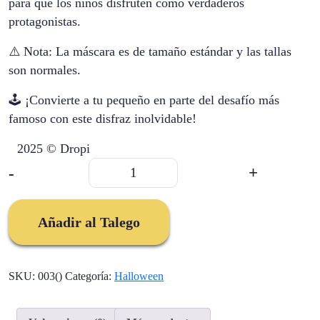
para que los niños disfruten como verdaderos
protagonistas.
⚠️ Nota: La máscara es de tamaño estándar y las tallas
son normales.
🕹️ ¡Convierte a tu pequeño en parte del desafío más
famoso con este disfraz inolvidable!
2025 © Dropi
Disfraz
-
+
Lider
Cuadrado
Juego
Añadir al Talego
Del
Calamar
cantidad
SKU:
003()
Categoría:
Halloween