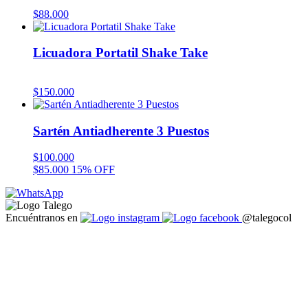
$
88.000
Licuadora Portatil Shake Take
$
150.000
Sartén Antiadherente 3 Puestos
$
100.000
$
85.000
15% OFF
Encuéntranos en
@talegocol