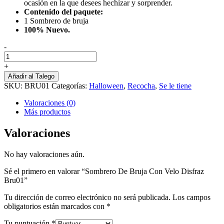
ocasión en la que desees hechizar y sorprender.
Contenido del paquete:
1 Sombrero de bruja
100% Nuevo.
-
Sombrero
De
+
Bruja
Añadir al Talego
Con
SKU:
BRU01
Categorías:
Halloween
,
Recocha
,
Se le tiene
Velo
Disfraz
Valoraciones (0)
Bru01
Más productos
cantidad
Valoraciones
No hay valoraciones aún.
Sé el primero en valorar “Sombrero De Bruja Con Velo Disfraz
Bru01”
Tu dirección de correo electrónico no será publicada.
Los campos
obligatorios están marcados con
*
Tu puntuación
*