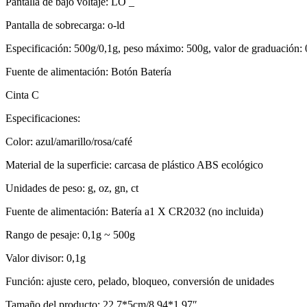
Pantalla de bajo voltaje: LO _
Pantalla de sobrecarga: o-ld
Especificación: 500g/0,1g, peso máximo: 500g, valor de graduación: 
Fuente de alimentación: Botón Batería
Cinta C
Especificaciones:
Color: azul/amarillo/rosa/café
Material de la superficie: carcasa de plástico ABS ecológico
Unidades de peso: g, oz, gn, ct
Fuente de alimentación: Batería a1 X CR2032 (no incluida)
Rango de pesaje: 0,1g ~ 500g
Valor divisor: 0,1g
Función: ajuste cero, pelado, bloqueo, conversión de unidades
Tamaño del producto: 22,7*5cm/8,94*1,97″