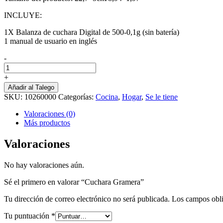
INCLUYE:
1X Balanza de cuchara Digital de 500-0,1g (sin batería)
1 manual de usuario en inglés
-
Cuchara
Gramera
+
cantidad
Añadir al Talego
SKU:
10260000
Categorías:
Cocina
,
Hogar
,
Se le tiene
Valoraciones (0)
Más productos
Valoraciones
No hay valoraciones aún.
Sé el primero en valorar “Cuchara Gramera”
Tu dirección de correo electrónico no será publicada.
Los campos obli
Tu puntuación
*