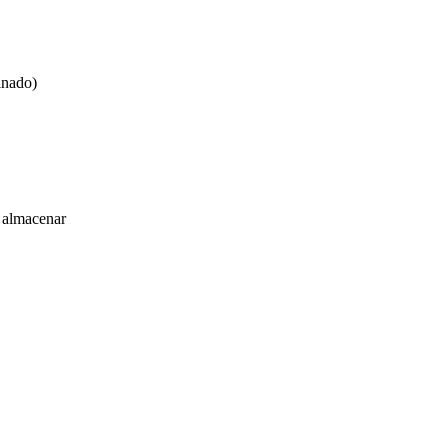
inado)
a almacenar