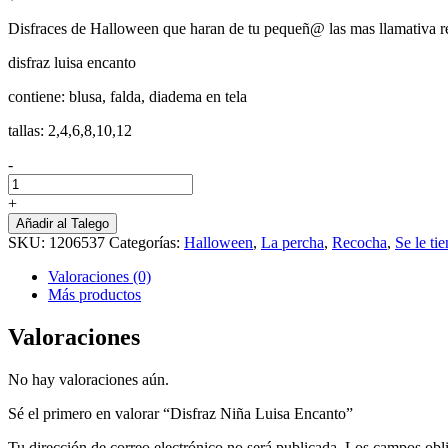
Disfraces de Halloween que haran de tu pequeñ@ las mas llamativa rep
disfraz luisa encanto
contiene: blusa, falda, diadema en tela
tallas: 2,4,6,8,10,12
-
Disfraz
Niña
+
Luisa
Añadir al Talego
Encanto
SKU:
1206537
Categorías:
Halloween
,
La percha
,
Recocha
,
Se le ti
cantidad
Valoraciones (0)
Más productos
Valoraciones
No hay valoraciones aún.
Sé el primero en valorar “Disfraz Niña Luisa Encanto”
Tu dirección de correo electrónico no será publicada.
Los campos obli