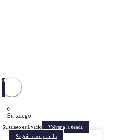
0
0
Su talego
Su talego está vacío
Volver a la tienda
Seguir comprando