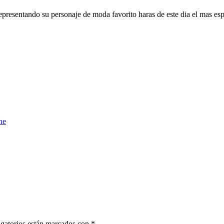
resentando su personaje de moda favorito haras de este dia el mas espe
ene
gatorios están marcados con
*