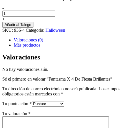
-
Fantasma
X
+
4
Añadir al Talego
De
SKU:
936-4
Categoría:
Halloween
Fiesta
Brillantes
Valoraciones (0)
cantidad
Más productos
Valoraciones
No hay valoraciones aún.
Sé el primero en valorar “Fantasma X 4 De Fiesta Brillantes”
Tu dirección de correo electrónico no será publicada.
Los campos
obligatorios están marcados con
*
Tu puntuación
*
Tu valoración
*