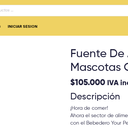
s
INICIAR SESION
Fuente De
Mascotas 
$
105.000
IVA in
Descripción
¡Hora de comer!
Ahora el sector de alim
con el Bebedero Your P