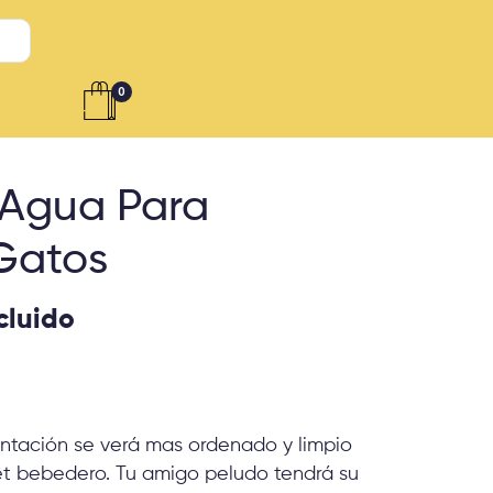
0
 Agua Para
Gatos
cluido
entación se verá mas ordenado y limpio
et bebedero. Tu amigo peludo tendrá su