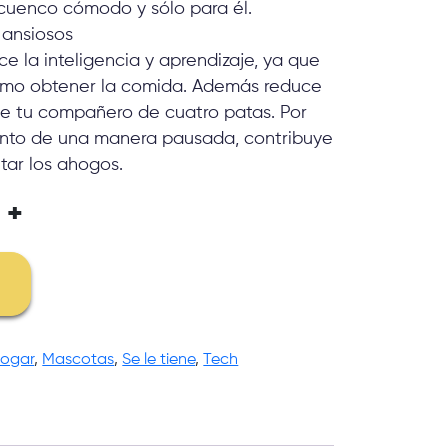
cuenco cómodo y sólo para él.
ansiosos
lece la inteligencia y aprendizaje, ya que
ómo obtener la comida. Además reduce
 de tu compañero de cuatro patas. Por
imento de una manera pausada, contribuye
itar los ahogos.
+
ogar
,
Mascotas
,
Se le tiene
,
Tech