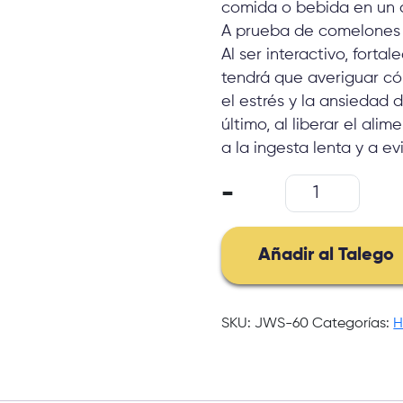
comida o bebida en un 
A prueba de comelones 
Al ser interactivo, forta
tendrá que averiguar c
el estrés y la ansiedad
último, al liberar el al
a la ingesta lenta y a ev
Fuente
-
De
Agua
Para
Añadir al Talego
Mascotas
Gatos
cantidad
SKU:
JWS-60
Categorías:
H