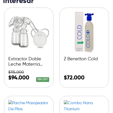
interesar
Extractor Doble
Z Benetton Cold
Leche Materna
Electrico
$
115.000
$
94.000
$
72.000
18% OFF