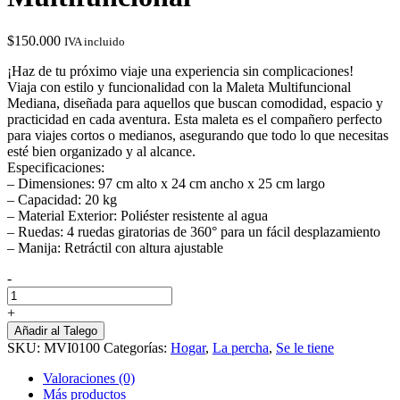
$
150.000
IVA incluido
¡Haz de tu próximo viaje una experiencia sin complicaciones!
Viaja con estilo y funcionalidad con la Maleta Multifuncional
Mediana, diseñada para aquellos que buscan comodidad, espacio y
practicidad en cada aventura. Esta maleta es el compañero perfecto
para viajes cortos o medianos, asegurando que todo lo que necesitas
esté bien organizado y al alcance.
Especificaciones:
– Dimensiones: 97 cm alto x 24 cm ancho x 25 cm largo
– Capacidad: 20 kg
– Material Exterior: Poliéster resistente al agua
– Ruedas: 4 ruedas giratorias de 360° para un fácil desplazamiento
– Manija: Retráctil con altura ajustable
-
Maleta
Para
+
Viaje
Añadir al Talego
Mediana
SKU:
MVI0100
Categorías:
Hogar
,
La percha
,
Se le tiene
Multifuncional
cantidad
Valoraciones (0)
Más productos