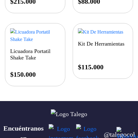
$
215.000
$
88.000
Kit De Herramientas
Licuadora Portatil
Shake Take
$
115.000
$
150.000
Encuéntranos
@talegocol